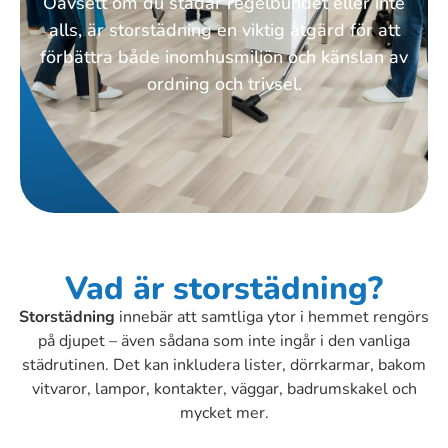
Oavsett om du städar regelbundet eller inte
alls, är storstädning en viktig åtgärd för att
förbättra både inomhusmiljön och känslan av
ordning och trivsel.
Vad är storstädning?
Storstädning
innebär att samtliga ytor i hemmet rengörs
på djupet – även sådana som inte ingår i den vanliga
städrutinen. Det kan inkludera lister, dörrkarmar, bakom
vitvaror, lampor, kontakter, väggar, badrumskakel och
mycket mer.