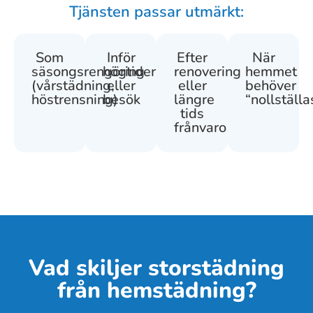
Tjänsten passar utmärkt:
Som
Inför
Efter
När
säsongsrengöring
högtider
renovering
hemmet
(vårstädning,
eller
eller
behöver
höstrensning)
besök
längre
“nollställa
tids
frånvaro
Vad skiljer storstädning
från hemstädning?