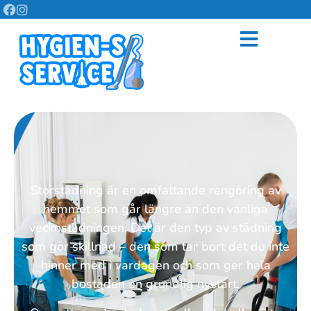
Storstädning är en omfattande rengöring av
hemmet som går längre än den vanliga
veckostädningen. Det är den typ av städning
som gör skillnad – den som tar bort det du inte
hinner med i vardagen och som ger hela
bostaden en grundlig nystart.