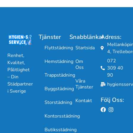
Tjänster
Snabblänkar
Adress:
Mellanköpi
Flyttstädning
Startsida
4, Trellebor
Renhet,
072
Hemstädning
Om
Kvalitet,
Oss
309 40
Pålitlighet
Trappstädning
90
– Din
Våra
Städpartner
hygiensser
Tjänster
Byggstädning
i Sverige
Följ Oss:
Kontakt
Storstädning
Kontorsstädning
Butiksstädning