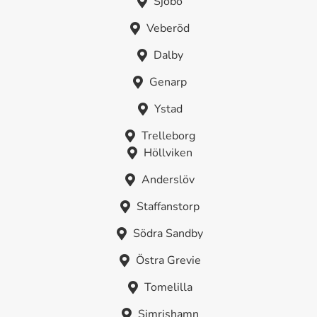
Sjöbo
Veberöd
Dalby
Genarp
Ystad
Trelleborg
Höllviken
Anderslöv
Staffanstorp
Södra Sandby
Östra Grevie
Tomelilla
Simrishamn