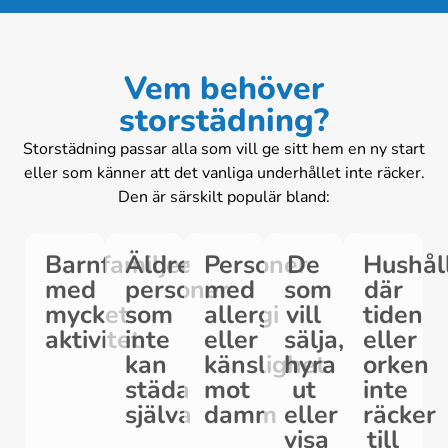
Vem behöver
storstädning?
Storstädning passar alla som vill ge sitt hem en ny start
eller som känner att det vanliga underhållet inte räcker.
Den är särskilt populär bland:
Barnfamiljer
Äldre
Personer
De
Hushål
med
personer
med
som
där
mycket
som
allergi
vill
tiden
aktivitet
inte
eller
sälja,
eller
kan
känslighet
hyra
orken
städa
mot
ut
inte
själva
damm
eller
räcker
visa
till