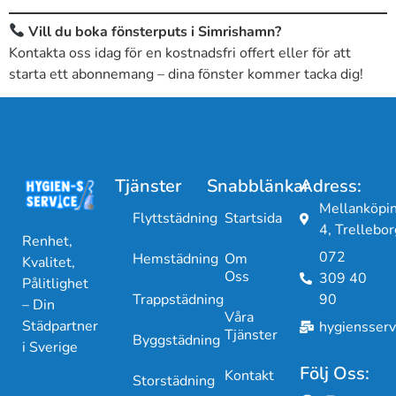
Vill du boka fönsterputs i Simrishamn?
Kontakta oss idag för en kostnadsfri offert eller för att
starta ett abonnemang – dina fönster kommer tacka dig!
Tjänster
Snabblänkar
Adress:
Mellanköpi
Flyttstädning
Startsida
4, Trellebor
Renhet,
072
Hemstädning
Om
Kvalitet,
Oss
309 40
Pålitlighet
Trappstädning
90
– Din
Våra
Städpartner
hygiensser
Tjänster
Byggstädning
i Sverige
Följ Oss:
Kontakt
Storstädning