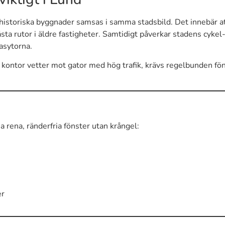
istoriska byggnader samsas i samma stadsbild. Det innebär att 
åsta rutor i äldre fastigheter. Samtidigt påverkar stadens cyke
asytorna.
 kontor vetter mot gator med hög trafik, krävs regelbunden föns
a rena, ränderfria fönster utan krångel:
er