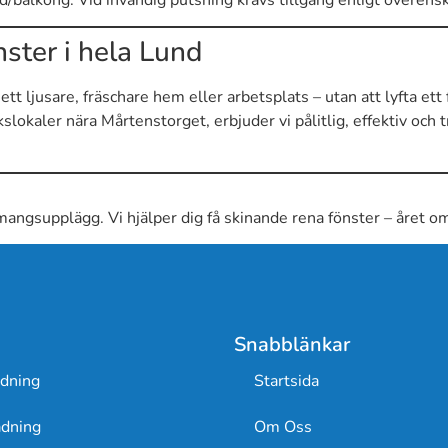
ster i hela Lund
tt ljusare, fräschare hem eller arbetsplats – utan att lyfta ett 
slokaler nära Mårtenstorget, erbjuder vi pålitlig, effektiv och
mangsupplägg. Vi hjälper dig få skinande rena fönster – året o
Snabblänkar
ädning
Startsida
dning
Om Oss