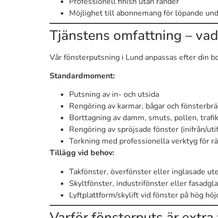
Professionell finish utan ränder
Möjlighet till abonnemang för löpande und
Tjänstens omfattning – vad
Vår fönsterputsning i Lund anpassas efter din bos
Standardmoment:
Putsning av in- och utsida
Rengöring av karmar, bågar och fönsterbr
Borttagning av damm, smuts, pollen, trafik
Rengöring av spröjsade fönster (inifrån/uti
Torkning med professionella verktyg för rä
Tillägg vid behov:
Takfönster, överfönster eller inglasade u
Skyltfönster, industrifönster eller fasadgl
Lyftplattform/skylift vid fönster på hög höj
Varför fönsterputs är extra 