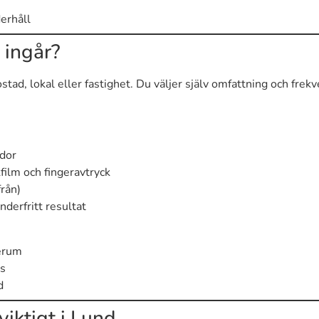
erhåll
 ingår?
tad, lokal eller fastighet. Du väljer själv omfattning och frekv
ädor
film och fingeravtryck
från)
nderfritt resultat
terum
as
d
viktigt i Lund