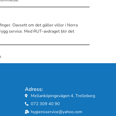
finger. Oavsett om det gäller villor i Norra
 trygg service. Med RUT-avdraget blir det
m.
Adress:
Mellanköpingevägen 4, Trelleborg
072 309 40 90
hygiensservice@yahoo.com