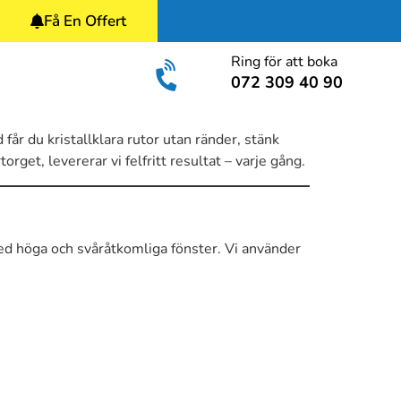
Få En Offert
Ring för att boka
072 309 40 90
år du kristallklara rutor utan ränder, stänk
orget, levererar vi felfritt resultat – varje gång.
 med höga och svåråtkomliga fönster. Vi använder