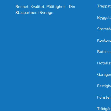
Trappst
Renhet, Kvalitet, Pålitlighet – Din
Städpartner i Sverige
Byggst
Storstä
Kontors
Butikss
Hotells
Garage
Fastigh
Fönster
Trädgår