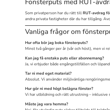
Fönsterputs med RUT-avd
Som privatperson har du rätt till
RUT-avdrag fö
andra privata fastigheter där du har tillgång. Av
Vanliga frågor om fönsterp
Hur ofta bör jag boka fönsterputs?
Minst två gånger per år (vår och höst), men vi r
Kan jag få enstaka puts eller abonnemang?
Ja, vi erbjuder både engångstillfällen och löpand
Tar ni med eget material?
Absolut. Vi använder miljövänliga rengöringsmed
Hur gör ni med högt belägna fönster?
Vi har utbildning och rätt utrustning – inklusive s
Måste jag vara hemma?
Nej, för utvändig puts räcker tillträde till träd