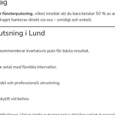
rag
r fönsterputsning
, vilket innebär att du bara betalar 50 % av 
draget hanteras direkt via oss – smidigt och enkelt.
utsning i Lund
ekommenderar kvartalsvis puts för bästa resultat.
e avtal med flexibla intervaller.
el och professionell utrustning.
kylift vid behov.
gård/balkong. Vid invändig putsning krävs tillgång enligt övere