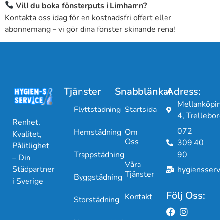
Vill du boka fönsterputs i Limhamn?
Kontakta oss idag för en kostnadsfri offert eller
abonnemang – vi gör dina fönster skinande rena!
Tjänster
Snabblänkar
Adress:
Mellanköpi
Flyttstädning
Startsida
4, Trellebor
Renhet,
072
Hemstädning
Om
Kvalitet,
Oss
309 40
Pålitlighet
Trappstädning
90
– Din
Våra
Städpartner
hygiensser
Tjänster
Byggstädning
i Sverige
Följ Oss:
Kontakt
Storstädning