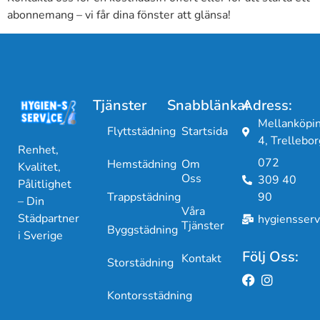
abonnemang – vi får dina fönster att glänsa!
Tjänster
Snabblänkar
Adress:
Mellanköpi
Flyttstädning
Startsida
4, Trellebor
Renhet,
072
Hemstädning
Om
Kvalitet,
Oss
309 40
Pålitlighet
Trappstädning
90
– Din
Våra
Städpartner
hygiensser
Tjänster
Byggstädning
i Sverige
Följ Oss:
Kontakt
Storstädning
Kontorsstädning